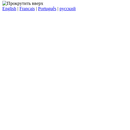
English
|
Français
|
Português
|
русский