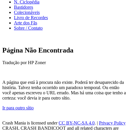
N. Ciclopédia
Bastidores
Colecionáveis
Livro de Recordes
Arte dos Fãs
Sobre / Contato
Página Não Encontrada
Tradução por HP Zoner
A página que está à procura não existe. Poderá ter desaparecido da
história. Talvez tenha ocorrido um paradoxo temporal. Ou então
você apenas escreveu o URL errado. Mas há uma coisa que tenho a
certeza: você devia ir para outro sítio.
Ir para outro sítio
Crash Mania
is licensed under
CC BY-NC-SA 4.0
. |
Privacy Policy
CRASH, CRASH BANDICOOT and all related characters are