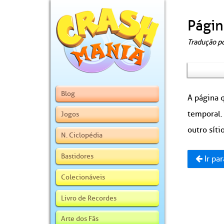
Págin
Tradução p
Blog
A página q
temporal.
Jogos
outro sítio
N. Ciclopédia
Bastidores
Ir par
Colecionáveis
Livro de Recordes
Arte dos Fãs