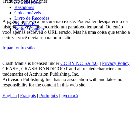
Tradução por HP Zoner
N. Ciclopédia
Bastidores
Colecionáveis
Livro de Recordes
A página que está à procura não existe. Poderá ter desaparecido da
Arte dos Fãs
história. Talvez tenha ocorrido um paradoxo temporal. Ou então
Sobre / Contato
você apenas escreveu o URL errado. Mas há uma coisa que tenho a
certeza: você devia ir para outro sítio.
Ir para outro sítio
Crash Mania
is licensed under
CC BY-NC-SA 4.0
. |
Privacy Policy
CRASH, CRASH BANDICOOT and all related characters are
trademarks of Activision Publishing, Inc.
Activision Publishing, Inc. has no association with and takes no
responsibility for the content in this web site.
English
|
Français
|
Português
|
русский