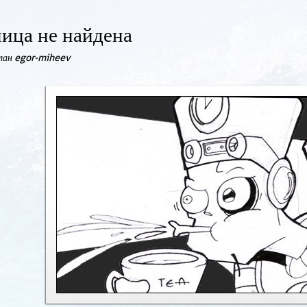
ица не найдена
елан egor-miheev