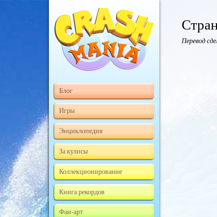
Стран
Перевод сд
Блог
Игры
Энциклопедия
За кулисы
Коллекционирование
Книга рекордов
Фан-арт