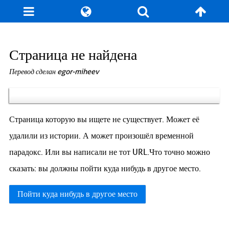
Блог
Игры
Энциклопедия
За кулисы
Страница не найдена
Перевод сделан egor-miheev
Коллекционирование
Книга рекордов
Фан-арт
О сайте / Контакт
Страница которую вы ищете не существует. Может её
удалили из истории. А может произошёл временной
парадокс. Или вы написали не тот URL.Что точно можно
сказать: вы должны пойти куда нибудь в другое место.
Пойти куда нибудь в другое место