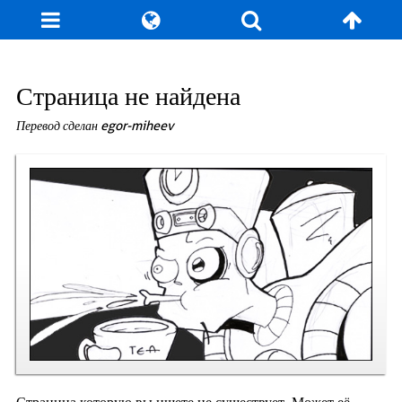
Блог
Игры
Энциклопедия
За кулисы
Страница не найдена
Перевод сделан egor-miheev
Коллекционирование
Книга рекордов
Фан-арт
О сайте / Контакт