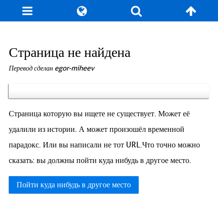
Блог
Игры
Энциклопедия
За кулисы
Страница не найдена
Перевод сделан egor-miheev
Коллекционирование
Книга рекордов
Фан-арт
О сайте / Контакт
Страница которую вы ищете не существует. Может её
удалили из истории. А может произошёл временной
парадокс. Или вы написали не тот URL.Что точно можно
сказать: вы должны пойти куда нибудь в другое место.
Пойти куда нибудь в другое место