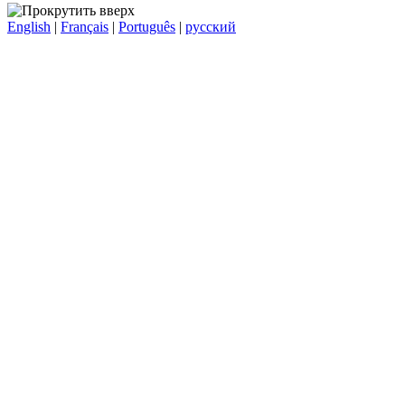
English
|
Français
|
Português
|
русский