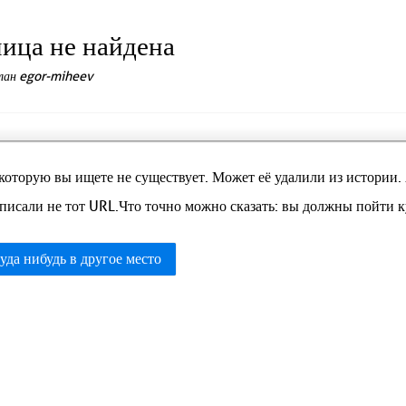
ица не найдена
елан egor-miheev
которую вы ищете не существует. Может её удалили из истории.
писали не тот URL.Что точно можно сказать: вы должны пойти ку
уда нибудь в другое место