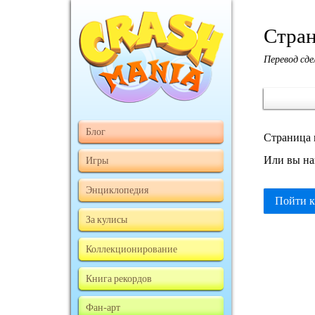
Стран
Перевод сд
Блог
Страница 
Или вы на
Игры
Энциклопедия
Пойти к
За кулисы
Коллекционирование
Книга рекордов
Фан-арт