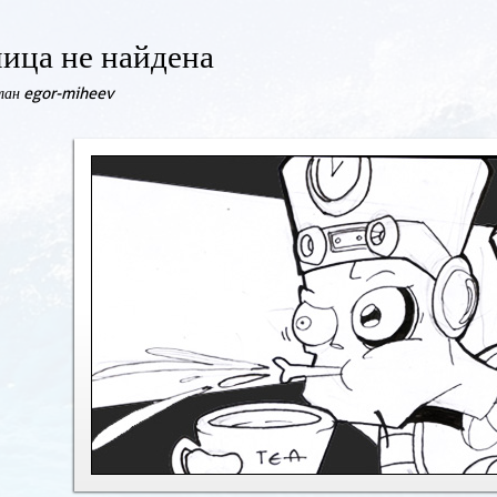
ица не найдена
елан egor-miheev