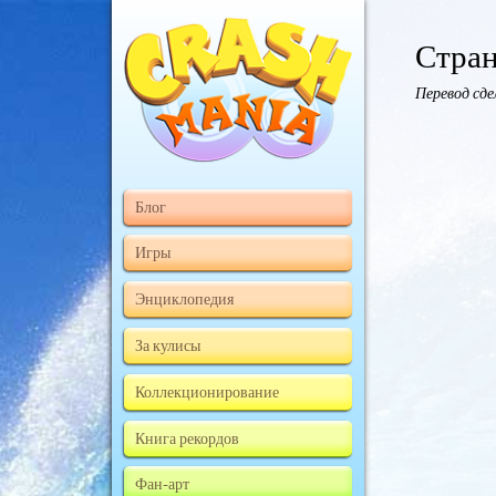
Стран
Перевод сд
Блог
Игры
Энциклопедия
За кулисы
Коллекционирование
Книга рекордов
Фан-арт