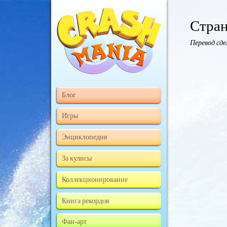
Стран
Перевод сд
Блог
Игры
Энциклопедия
За кулисы
Коллекционирование
Книга рекордов
Фан-арт