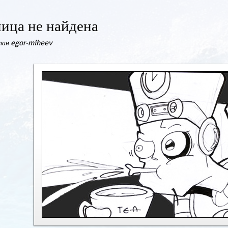
ица не найдена
елан egor-miheev