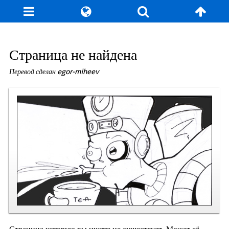
Блог
Игры
Энциклопедия
За кулисы
Страница не найдена
Перевод сделан egor-miheev
Коллекционирование
Книга рекордов
Фан-арт
О сайте / Контакт