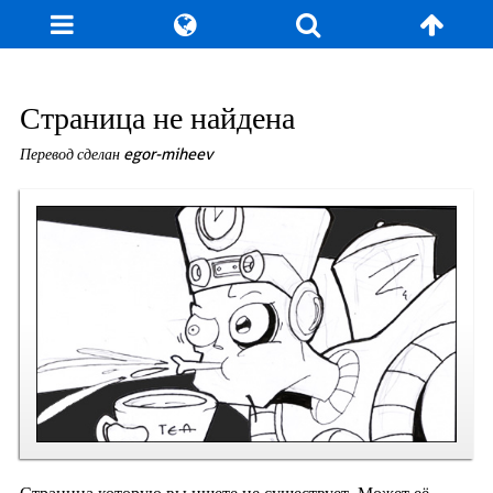
Блог
Игры
Энциклопедия
За кулисы
Страница не найдена
Перевод сделан egor-miheev
Коллекционирование
Книга рекордов
Фан-арт
О сайте / Контакт