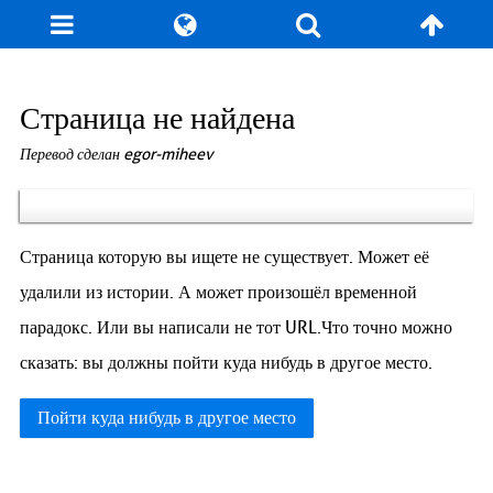
Блог
Игры
Энциклопедия
За кулисы
Страница не найдена
Перевод сделан egor-miheev
Коллекционирование
Книга рекордов
Фан-арт
О сайте / Контакт
Страница которую вы ищете не существует. Может её
удалили из истории. А может произошёл временной
парадокс. Или вы написали не тот URL.Что точно можно
сказать: вы должны пойти куда нибудь в другое место.
Пойти куда нибудь в другое место