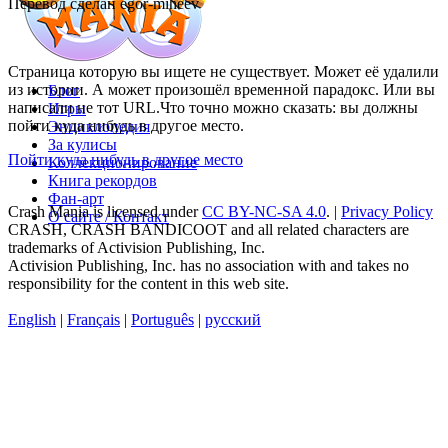
Перевод сделан egor-miheev
Страница которую вы ищете не существует. Может её удалили
из истории. А может произошёл временной парадокс. Или вы
Блог
написали не тот URL.Что точно можно сказать: вы должны
Игры
пойти куда нибудь в другое место.
Энциклопедия
За кулисы
Пойти куда нибудь в другое место
Коллекционирование
Книга рекордов
Фан-арт
Crash Mania
is licensed under
CC BY-NC-SA 4.0
. |
Privacy Policy
О сайте / Контакт
CRASH, CRASH BANDICOOT and all related characters are
trademarks of Activision Publishing, Inc.
Activision Publishing, Inc. has no association with and takes no
responsibility for the content in this web site.
English
|
Français
|
Português
|
русский