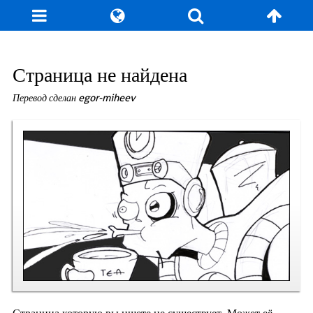
Блог
Игры
Энциклопедия
За кулисы
Страница не найдена
Перевод сделан egor-miheev
Коллекционирование
Книга рекордов
Фан-арт
О сайте / Контакт