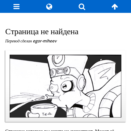
Блог
Игры
Энциклопедия
За кулисы
Страница не найдена
Перевод сделан egor-miheev
Коллекционирование
Книга рекордов
Фан-арт
О сайте / Контакт