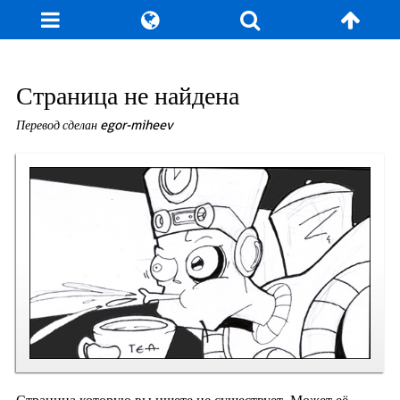
Блог
Игры
Энциклопедия
За кулисы
Страница не найдена
Перевод сделан egor-miheev
Коллекционирование
Книга рекордов
Фан-арт
О сайте / Контакт