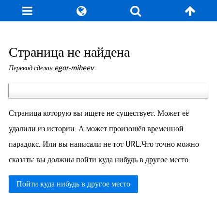
Блог
Игры
Энциклопедия
За кулисы
Страница не найдена
Перевод сделан egor-miheev
Коллекционирование
Книга рекордов
Фан-арт
О сайте / Контакт
Страница которую вы ищете не существует. Может её
удалили из истории. А может произошёл временной
парадокс. Или вы написали не тот URL.Что точно можно
сказать: вы должны пойти куда нибудь в другое место.
Пойти куда нибудь в другое место