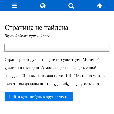
Блог
Игры
Энциклопедия
За кулисы
Страница не найдена
Перевод сделан egor-miheev
Коллекционирование
Книга рекордов
Фан-арт
О сайте / Контакт
Страница которую вы ищете не существует. Может её
удалили из истории. А может произошёл временной
парадокс. Или вы написали не тот URL.Что точно можно
сказать: вы должны пойти куда нибудь в другое место.
Пойти куда нибудь в другое место