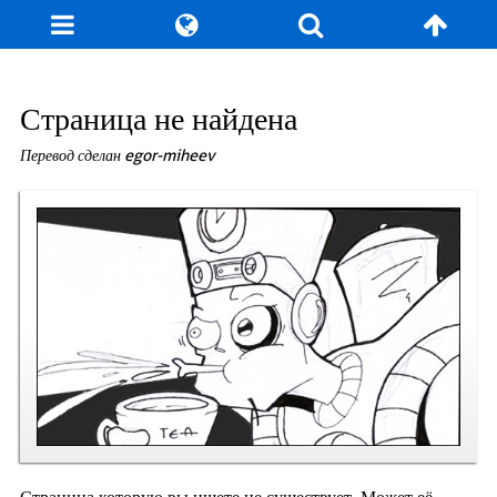
Блог
Игры
Энциклопедия
За кулисы
Страница не найдена
Перевод сделан egor-miheev
Коллекционирование
Книга рекордов
Фан-арт
О сайте / Контакт