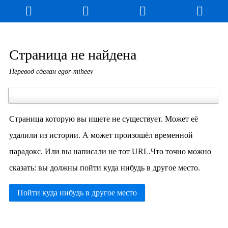
Блог
Игры
Энциклопедия
За кулисы
Страница не найдена
Перевод сделан egor-miheev
Коллекционирование
Книга рекордов
Фан-арт
О сайте / Контакт
Страница которую вы ищете не существует. Может её
удалили из истории. А может произошёл временной
парадокс. Или вы написали не тот URL.Что точно можно
сказать: вы должны пойти куда нибудь в другое место.
Пойти куда нибудь в другое место