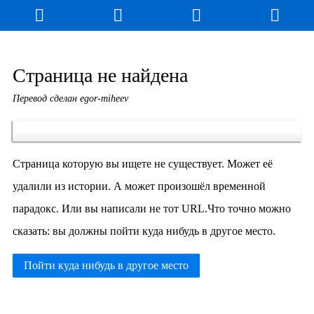
Блог
Игры
Энциклопедия
За кулисы
Страница не найдена
Перевод сделан egor-miheev
Коллекционирование
Книга рекордов
Фан-арт
О сайте / Контакт
Страница которую вы ищете не существует. Может её
удалили из истории. А может произошёл временной
парадокс. Или вы написали не тот URL.Что точно можно
сказать: вы должны пойти куда нибудь в другое место.
Пойти куда нибудь в другое место