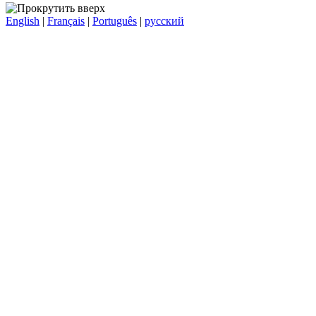
English
|
Français
|
Português
|
русский