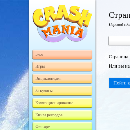
Стран
Перевод сд
Блог
Страница 
Или вы на
Игры
Энциклопедия
Пойти к
За кулисы
Коллекционирование
Книга рекордов
Фан-арт