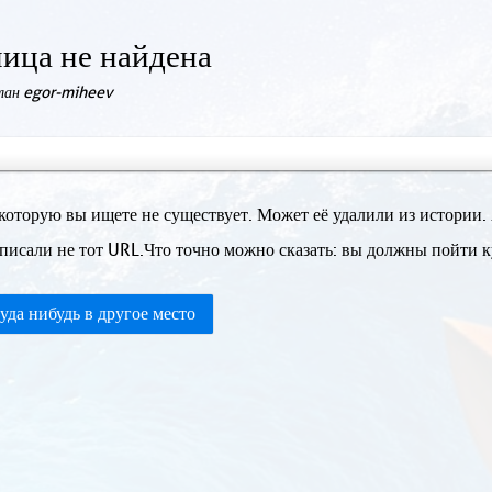
ица не найдена
елан egor-miheev
которую вы ищете не существует. Может её удалили из истории.
писали не тот URL.Что точно можно сказать: вы должны пойти ку
уда нибудь в другое место