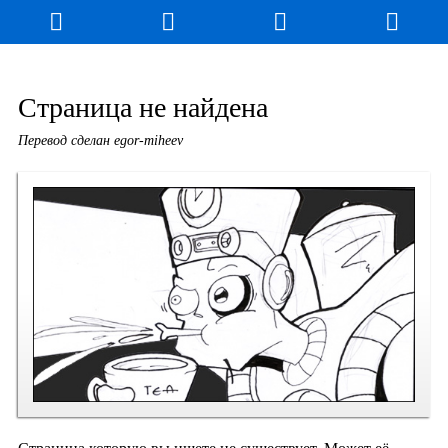
Блог
Игры
Энциклопедия
За кулисы
Страница не найдена
Перевод сделан egor-miheev
Коллекционирование
Книга рекордов
Фан-арт
О сайте / Контакт