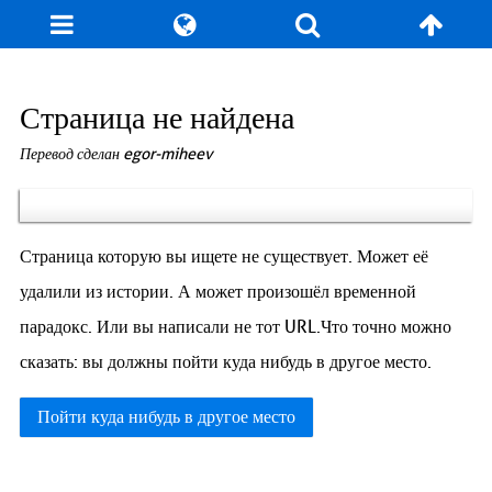
Блог
Игры
Энциклопедия
За кулисы
Страница не найдена
Перевод сделан egor-miheev
Коллекционирование
Книга рекордов
Фан-арт
О сайте / Контакт
Страница которую вы ищете не существует. Может её
удалили из истории. А может произошёл временной
парадокс. Или вы написали не тот URL.Что точно можно
сказать: вы должны пойти куда нибудь в другое место.
Пойти куда нибудь в другое место