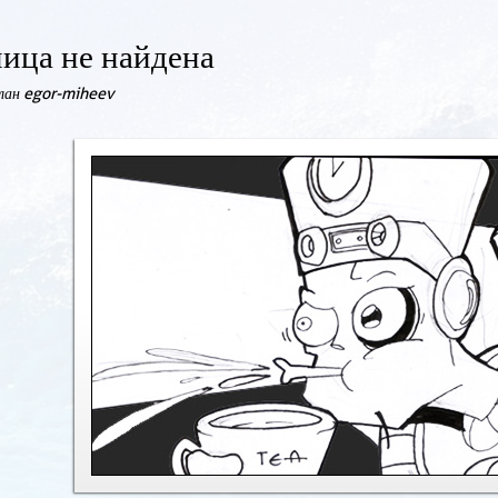
ица не найдена
елан egor-miheev