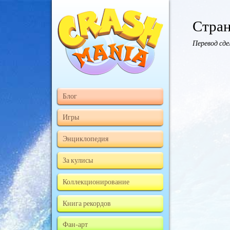
Стран
Перевод сд
Блог
Игры
Энциклопедия
За кулисы
Коллекционирование
Книга рекордов
Фан-арт