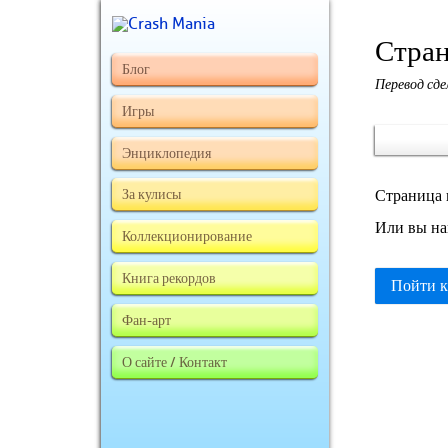
Стран
Блог
Перевод сд
Игры
Энциклопедия
За кулисы
Страница 
Или вы на
Коллекционирование
Книга рекордов
Пойти к
Фан-арт
О сайте / Контакт