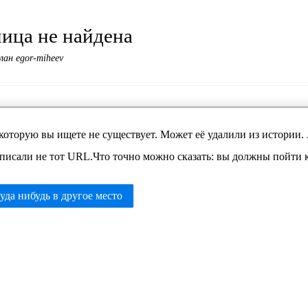
ица не найдена
лан egor-miheev
которую вы ищете не существует. Может её удалили из истории.
писали не тот URL.Что точно можно сказать: вы должны пойти ку
уда нибудь в другое место