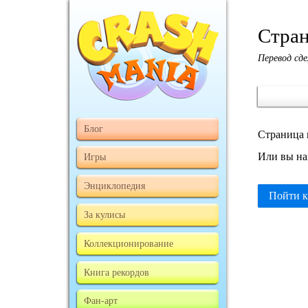
Стран
Перевод сде
Блог
Страница 
Или вы на
Игры
Энциклопедия
Пойти к
За кулисы
Коллекционирование
Книга рекордов
Фан-арт