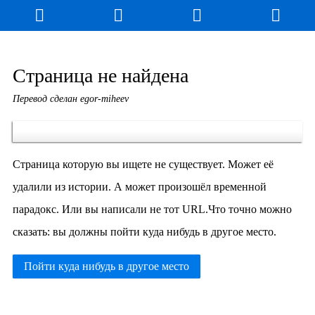
Блог
Игры
Энциклопедия
За кулисы
Страница не найдена
Перевод сделан egor-miheev
Коллекционирование
Книга рекордов
Фан-арт
О сайте / Контакт
Страница которую вы ищете не существует. Может её
удалили из истории. А может произошёл временной
парадокс. Или вы написали не тот URL.Что точно можно
сказать: вы должны пойти куда нибудь в другое место.
Пойти куда нибудь в другое место