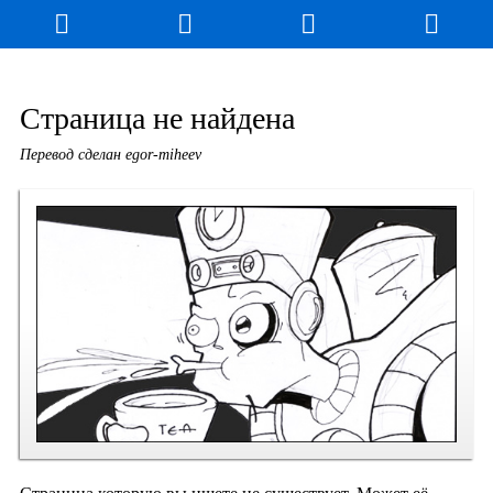
Блог
Игры
Энциклопедия
За кулисы
Страница не найдена
Перевод сделан egor-miheev
Коллекционирование
Книга рекордов
Фан-арт
О сайте / Контакт