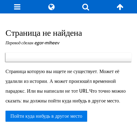
Блог
Игры
Энциклопедия
За кулисы
Страница не найдена
Перевод сделан egor-miheev
Коллекционирование
Книга рекордов
Фан-арт
О сайте / Контакт
Страница которую вы ищете не существует. Может её
удалили из истории. А может произошёл временной
парадокс. Или вы написали не тот URL.Что точно можно
сказать: вы должны пойти куда нибудь в другое место.
Пойти куда нибудь в другое место