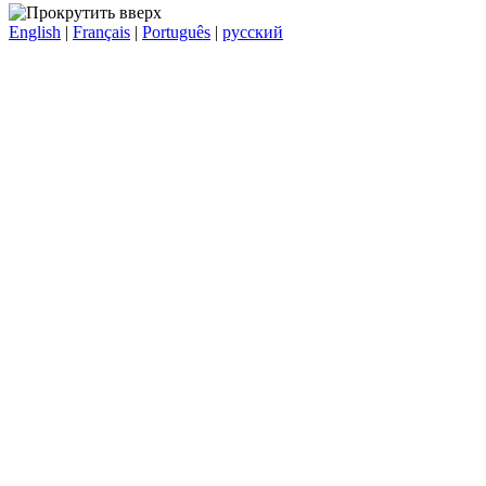
English
|
Français
|
Português
|
русский