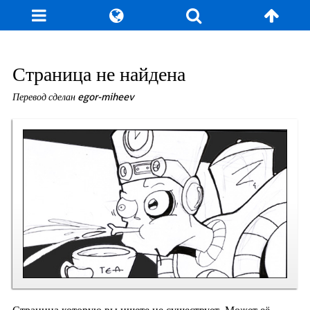
Блог
Игры
Энциклопедия
За кулисы
Страница не найдена
Перевод сделан egor-miheev
Коллекционирование
Книга рекордов
Фан-арт
О сайте / Контакт