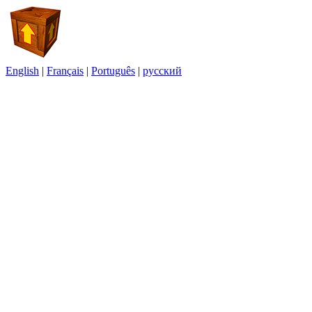
English
|
Français
|
Português
|
русский