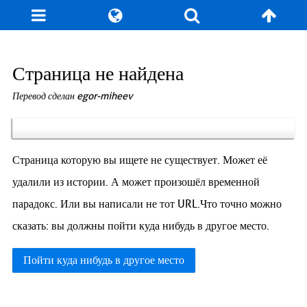
Блог
Игры
Энциклопедия
За кулисы
Страница не найдена
Перевод сделан egor-miheev
Коллекционирование
Книга рекордов
Фан-арт
О сайте / Контакт
Страница которую вы ищете не существует. Может её
удалили из истории. А может произошёл временной
парадокс. Или вы написали не тот URL.Что точно можно
сказать: вы должны пойти куда нибудь в другое место.
Пойти куда нибудь в другое место