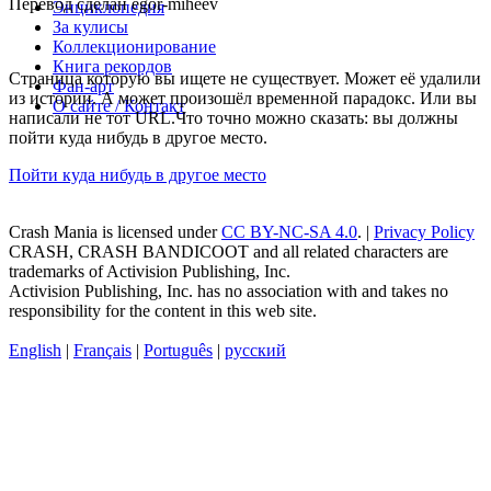
Перевод сделан egor-miheev
Энциклопедия
За кулисы
Коллекционирование
Книга рекордов
Страница которую вы ищете не существует. Может её удалили
Фан-арт
из истории. А может произошёл временной парадокс. Или вы
О сайте / Контакт
написали не тот URL.Что точно можно сказать: вы должны
пойти куда нибудь в другое место.
Пойти куда нибудь в другое место
Crash Mania
is licensed under
CC BY-NC-SA 4.0
. |
Privacy Policy
CRASH, CRASH BANDICOOT and all related characters are
trademarks of Activision Publishing, Inc.
Activision Publishing, Inc. has no association with and takes no
responsibility for the content in this web site.
English
|
Français
|
Português
|
русский