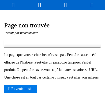
Blog
Jeux
N. Cyclopédie
Coulisses
Page non trouvée
Traduit par nicotoutcourt
Produits dérivés
Records
Fan-Art
À propos / Contact
La page que vous recherchez n'existe pas. Peut-être a-t-elle été
effacée de l'histoire. Peut-être un paradoxe temporel s'est-il
produit. Ou peut-être avez-vous tapé la mauvaise adresse URL.
Une chose est en tout cas certaine : mieux vaut aller voir ailleurs.
Revenir au site