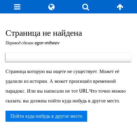
Блог
Игры
Энциклопедия
За кулисы
Страница не найдена
Перевод сделан egor-miheev
Коллекционирование
Книга рекордов
Фан-арт
О сайте / Контакт
Страница которую вы ищете не существует. Может её
удалили из истории. А может произошёл временной
парадокс. Или вы написали не тот URL.Что точно можно
сказать: вы должны пойти куда нибудь в другое место.
Пойти куда нибудь в другое место