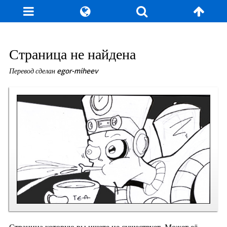
Блог
Игры
Энциклопедия
За кулисы
Страница не найдена
Перевод сделан egor-miheev
Коллекционирование
Книга рекордов
Фан-арт
О сайте / Контакт