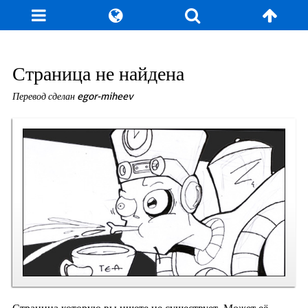
Блог
Игры
Энциклопедия
За кулисы
Страница не найдена
Перевод сделан egor-miheev
Коллекционирование
Книга рекордов
Фан-арт
О сайте / Контакт