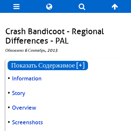
Блог
Игры
Энциклопедия
За кулисы
Crash Bandicoot - Regional
Differences - PAL
Коллекционирование
Книга рекордов
Обновлено
6 Сентябрь, 2015
Фан-арт
О сайте / Контакт
Показать Содержимое [+]
Information
Story
Overview
Screenshots