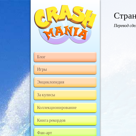
Стран
Перевод сд
Блог
Игры
Энциклопедия
За кулисы
Коллекционирование
Книга рекордов
Фан-арт