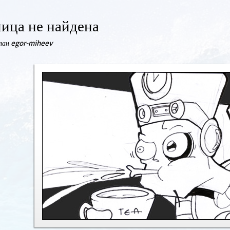
ица не найдена
елан egor-miheev