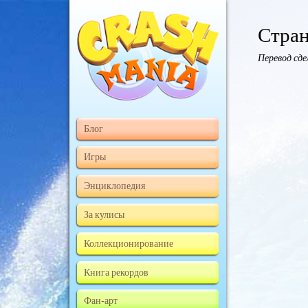
Стран
Перевод сд
Блог
Игры
Энциклопедия
За кулисы
Коллекционирование
Книга рекордов
Фан-арт