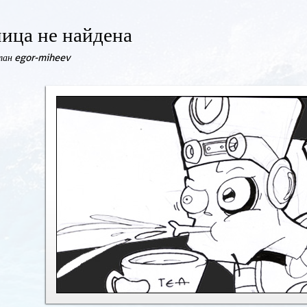
ица не найдена
елан egor-miheev